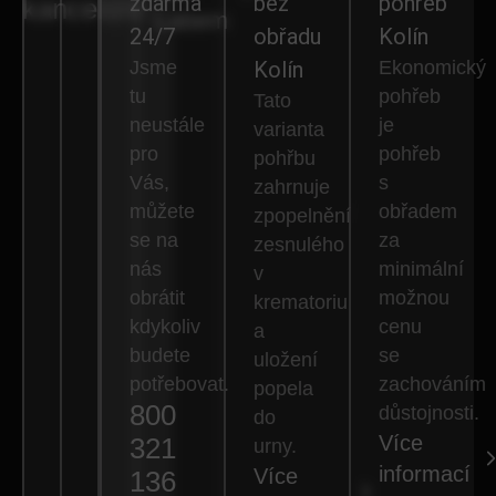
zdarma
bez
pohřeb
kanceláře
Labem
24/7
obřadu
Kolín
Jsme
Kolín
Ekonomický
tu
pohřeb
Tato
neustále
je
varianta
pro
pohřeb
pohřbu
Vás,
s
zahrnuje
můžete
obřadem
zpopelnění
se na
za
zesnulého
nás
minimální
v
obrátit
možnou
krematoriu
kdykoliv
cenu
a
budete
se
uložení
potřebovat.
zachováním
popela
800
důstojnosti.
do
Více
321
urny.
informací
Více
136