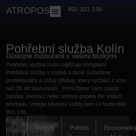
ATROPOS
800 321 136
Pohřební služba Kolín
Důstojné rozloučení s Vašimi blízkými
Pohřební služba
Kolín
zajišťuje kompletní
Pohřební služby v Kolíně a okolí
. Nabízíme
profesionální a citlivý přístup, který vychází z více
než 25 let zkušeností . Pomůžeme Vám zajistit
pohřeb, kremaci nebo uložení popela
dle Vašich
představ. Volejte kdykoliv každý den 24 hodin
800
321 136.
Naše
Praha
Praha
Nymburk
Lysá
Volejte
Pohřeb
Ekonomick
objednávkové
7
9
nad