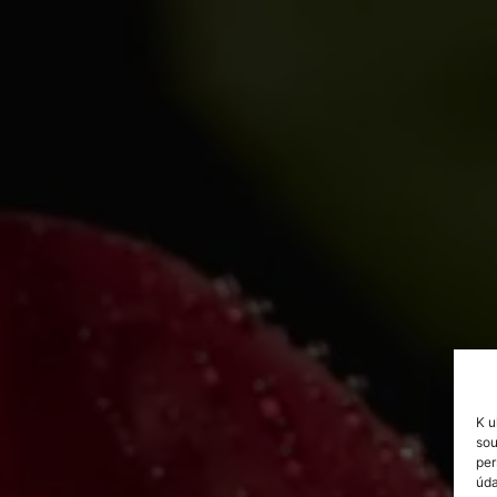
K u
sou
per
úda