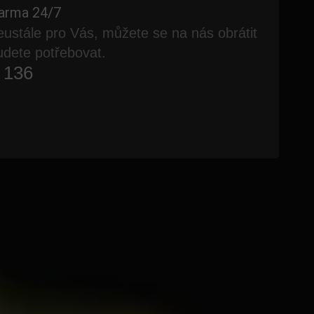
darma 24/7
ustále pro Vás, můžete se na nás obrátit
udete potřebovat.
 136