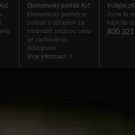
Krč
Ekonomický pohřeb Krč
Volejte z
u
Ekonomický pohřeb je
Jsme tu ne
í
pohřeb s obřadem za
kdykoliv b
800 321
oriu
minimální možnou cenu
se zachováním
důstojnosti.
Více informací