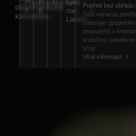
Praha
Praha
Nymburk
Lysá
Pohřeb bez obřadu 
objednávkové
7
9
nad
Tato varianta pohřb
kanceláře
Labem
zahrnuje zpopelněn
zesnulého v kremat
a uložení popela do
urny.
Více informací