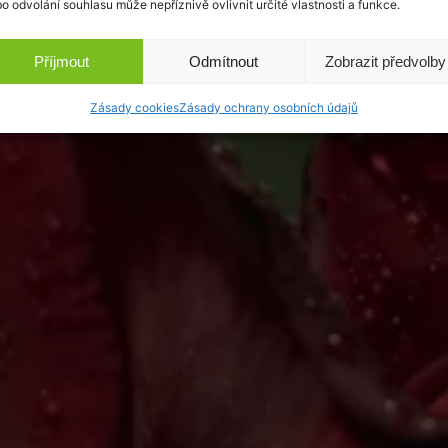
o odvolání souhlasu může nepříznivě ovlivnit určité vlastnosti a funkce.
Příjmout
Odmítnout
Zobrazit předvolby
Zásady cookies
Zásady ochrany osobních údajů