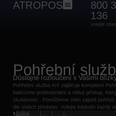
ATROPOS
800 
136
Volejte zda
Pohřební služb
Důstojné rozloučení s Vašimi blízk
Pohřební služba
Krč
zajišťuje kompletní
Pohř
Nabízíme profesionální a citlivý přístup, kter
zkušeností . Pomůžeme Vám zajistit
pohřeb,
dle Vašich představ. Volejte kdykoliv každý 
Naše