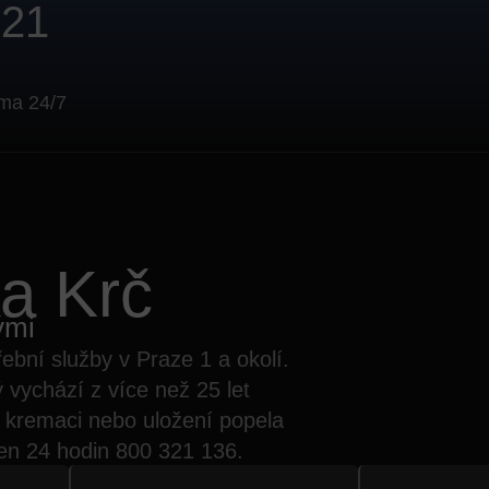
321
rma 24/7
a Krč
ými
ební služby v Praze 1 a okolí
.
ý vychází z více než 25 let
 kremaci nebo uložení popela
den 24 hodin
800 321 136.