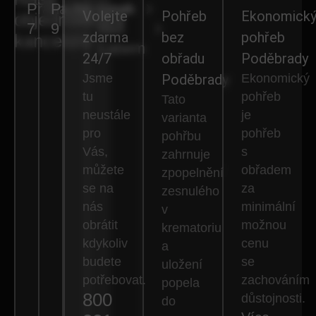
Praha
Praha
Nymburk
Lysá
Volejte
Pohřeb
Ekonomick
objednávkové
7
9
nad
zdarma
bez
pohřeb
kanceláře
Labem
24/7
obřadu
Poděbrady
Jsme
Poděbrady
Ekonomický
tu
pohřeb
Tato
neustále
je
varianta
pro
pohřeb
pohřbu
Vás,
s
zahrnuje
můžete
obřadem
zpopelnění
se na
za
zesnulého
nás
minimální
v
obrátit
možnou
krematoriu
kdykoliv
cenu
a
budete
se
uložení
potřebovat.
zachováním
popela
800
důstojnosti.
do