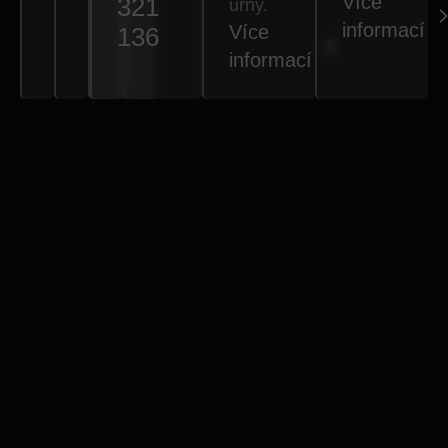
Více
321
urny.
informací
Více
136
informací