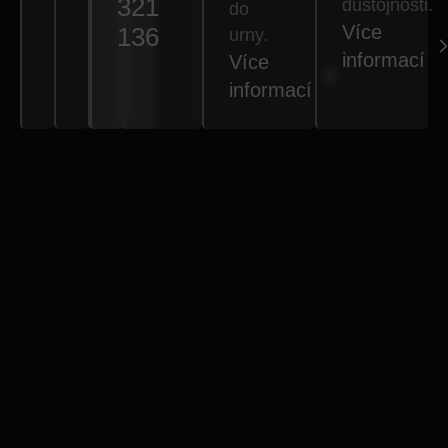
321
důstojnosti.
do
Více
136
urny.
informací
Více
informací