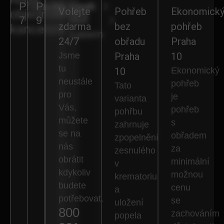
Praha
Praha
Nymburk
Lysá
Volejte
Pohřeb
Ekonomick
objednávkové
7
9
nad
zdarma
bez
pohřeb
kanceláře
Labem
24/7
obřadu
Praha
Jsme
Praha
10
tu
10
Ekonomický
neustále
pohřeb
Tato
pro
je
varianta
Vás,
pohřeb
pohřbu
můžete
s
zahrnuje
se na
obřadem
zpopelnění
nás
za
zesnulého
obrátit
minimální
v
kdykoliv
možnou
krematoriu
budete
cenu
a
potřebovat.
se
uložení
800
zachováním
popela