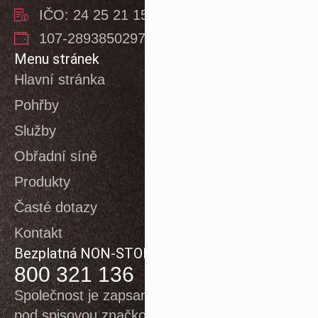
IČO: 24 25 21 15
107-2893850297/0100
Menu stránek
Hlavní stránka
Pohřby
Služby
Obřadní síně
Produkty
Časté dotazy
Kontakt
Bezplatná NON-STOP linka
800 321 136
Společnost je zapsaná v obchodním rejstříku
pod spisovou značkou C 197534 vedenou u