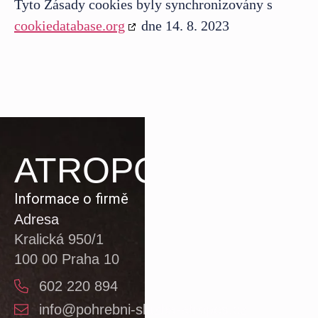
Tyto Zásady cookies byly synchronizovány s
cookiedatabase.org
dne 14. 8. 2023
ATROPOS
Informace o firmě
Adresa
Kralická 950/1
100 00 Praha 10
602 220 894
info@pohrebni-sluzba-atropos.cz